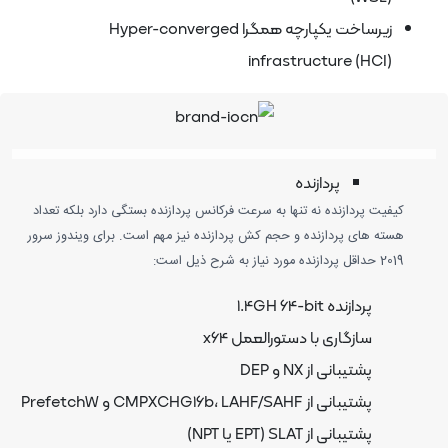
زیرساخت یکپارچه همگرا Hyper-converged
infrastructure (HCI)
پردازنده
یفیت پردازنده نه تنها به سرعت فرکانس پردازنده بستگی دارد بلکه تعداد
سته های پردازنده و حجم کش پردازنده نیز مهم است. برای ویندوز سرور
قل پردازنده مورد نیاز به شرح ذیل است:
پردازنده 1.4GH 64-bit
سازگاری با دستورالعمل x64
پشتیبانی از NX و DEP
پشتیبانی از CMPXCHG16b، LAHF/SAHF و PrefetchW
پشتیبانی از SLAT (EPT یا NPT)