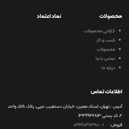
ولات
نماد اعتماد
گارانتی محصولات
کسب و کار
محصولات
تماس با ما
درباره ما
اعات تماس
آدرس : تهران، استاد معین، خیابان دستغیب غربی، پلاک 518، واحد
وش:
1 - 02166038380