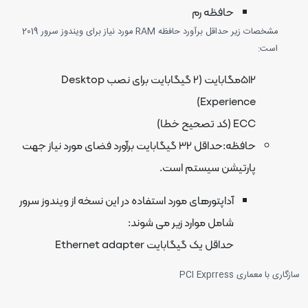
حافظه رم
مشخصات زیر حداقل برآورد حافظه RAM مورد نیاز برای ویندوز سرور 2019
ست:
512مگابایت (2 گیگابایت برای نصب Desktop
Experience)
ECC (کد تصحیح خطا)
حافظه:حداقل 32 گیگابایت برآورد فضای مورد نیاز جهت
پارتیشن سیستم است.
آداپتورهای مورد استفاده در این نسخه از ویندوز سرور
شامل موارد زیر می شوند:
حداقل یک گیگابایت Ethernet adapter
عماری PCI Exprress