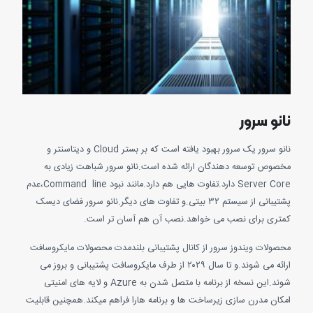
نو سرور
نانو سرور یک سرور بهبود یافته است که بر بستر Cloud و دیتاسنتر و
وص توسعه دهندگان ارائه شده است.نانو سرور شباهت زیادی به
Server Core دارد.تفاوت هایی هم دارد.مانند نبود Command line،عدم
پشتیبانی از سیستم ۳۲ بیتی.و تفاوت های دیگر.نانو سرور فضای دیسک
ری برای نصب می خواهد.نصب آن هم آسان تر است.
ولات ویندوز سرور از کانال پشتیبانی بلندمدت محصولات مایکروسافت
ارائه می شوند.و تا سال ۲۰۲۹ از طرف مایکروسافت پشتیبانی و بروز می
شوند.این نسخه از برنامه با متصل شدن به Azure و لایه های امنیتی
ان مدرن سازی زیرساخت ها و برنامه هارا فراهم میکند.همچنین قابلیت