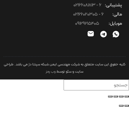
بانی:
6 - 02166081813
لی:
6 - 02166020305
ایل:
09129215405
وق این سایت متعلق به شرکت مهندسی ایمن شبکه سپنتا دژ می باشد. طراحی
سایت و سئو توسط
وب رمز