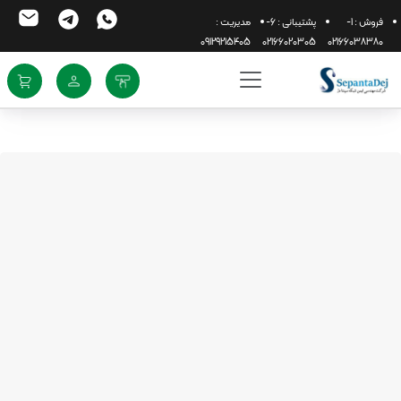
فروش : 1-
پشتیبانی : 6-
مدیریت :
09129215405
02166020305
02166038380