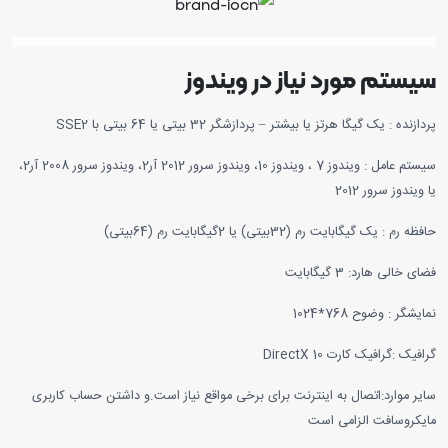
سیستم مورد نیاز در ویندوز
پردازنده : یک گیگا هرتز یا بیشتر – پردازشگر 32 بیتی یا 64 بیتی با SSE2
سیستم عامل : ویندوز 7 ، ویندوز 10، ویندوز سرور 2012 آر2، ویندوز سرور 2008 آر2،
یا ویندوز سرور 2012
حافظه رم : یک گیگابایت رم (32بیتی) یا 2گیگابایت رم (64بیتی)
فضای خالی هارد: 3 گیگابایت
نمایشگر : وضوح 768*1024
گرافیک :گرافیک کارت DirectX 10
سایر موارد:اتصال به اینترنت برای برخی مواقع نیاز است.و داشتن حساب کاربری
مایکروسافت الزامی است