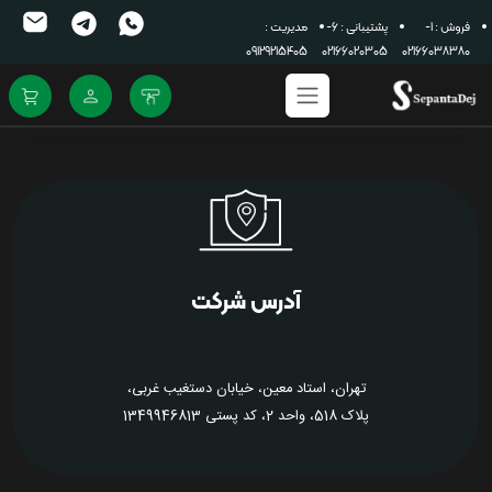
فروش : 1-
پشتیبانی : 6-
مدیریت :
09129215405
02166020305
02166038380
آدرس شرکت
تهران، استاد معین، خیابان دستغیب غربی،
پلاک 518، واحد 2، کد پستی 1349946813