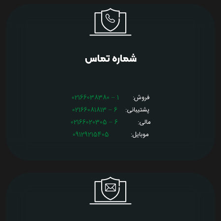
شماره تماس
فروش:
1 – 02166038380
پشتیبانی:
6 – 02166081813
مالی:
6 – 02166020305
موبایل:
09129215405