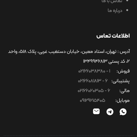
تماس با ما
درباره ما
اطلاعات تماس
آدرس : تهران، استاد معین، خیابان دستغیب غربی، پلاک 518، واحد
2، کد پستی 1349946813
فروش:
1 - 02166038380
پشتیبانی:
6 - 02166081813
مالی:
6 - 02166020305
موبایل:
09129215405