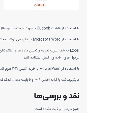
با استفاده از قابلیت Outlook با خرید لایسنس اورجینال آفیس می توانید ایمیل های،مخاطبین،تقویم و وظایف خود را مدیریت کنید.
با استفاده از Microsoft Word براحتی می توانید محتوایی حرفه ای با استفاده از پیشرفته ترین ابزارها ایجاد کنید.
Excel به شما قدرت تجزیه و تحلیل داده ها و اطلاع
فرمول های آماده ی اکسل استفاده کنید.
با استفاده از PowerPoint با خرید آفیس ۲۰۱۹ هوم اند بیزینس می توانید ایده های خود را به صورت اسلاید و انیمیشنی ایجاد کنید.
مایکروسافت با ارائه آفیس ۲۰۱۹ و قابلیت Latex،دغدغه ی فرمول نویسی در ورد را برای کاربران از بین برده است.اکنون کاربران می توانند براحتی فرمول های ریاضی را بنویسند.
نقد و بررسی‌ها
هنوز بررسی‌ای ثبت نشده است.