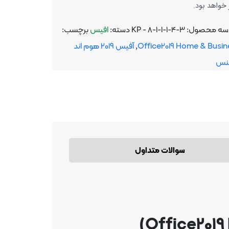
 خواهد بود.
سه محصول:
KP - 8-1-1-1-4-3
دسته:
افیس
برچسب:
Office2019 Home & Busin
,
آفیس 2019 هوم اند
ینس
سوالات متداول