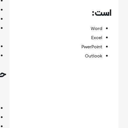
است:
Word
Excel
PwerPoint
Outlook
حد
OS