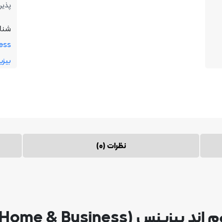
پذیر
شنا
ess
بیز
نظرات (0)