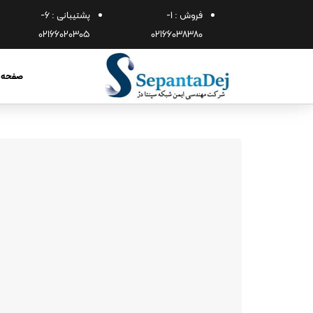
فروش : 1-
پشتیبانی : 6-
02166020305
02166038380
صفحه 