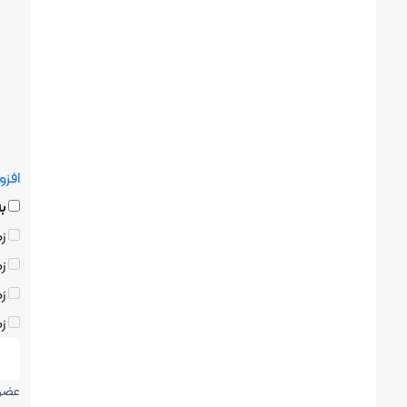
افزو
ب
زم
زم
زم
زم
عضوی