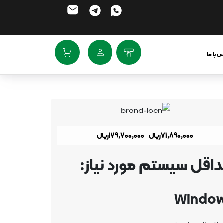
 با ما
71,890,000
ریال
–
179,700,000
ریال
اقل سیستم مورد نیاز:
Windo