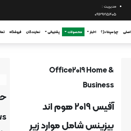
مدیریت :
09129215405
اصلی
چرا سپنتا دژ ؟
اخبار
محصولات
پشتیبانی
نمایندگان
فروشگاه
تماس
Office2019 Home &
Business
حد
آفیس 2019 هوم اند
ws
بیزینس شامل موارد زیر