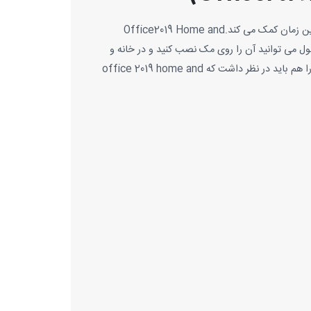
آفیس ۲۰۱۹ هوم اند بیزینس – Office2019 Home and Business با ویژگی های خود به کاربران در ایجاد محتوای شگفت انگیز در کمترین زمان کمک می کند.Office2019 Home and
حصول می توانید آن را روی مک نصب کنید و در خانه و
محل کار استفاده کنید.یکی از دلایل محبوبیت آفیس هوم اند بیزینس،سازگاری آن با سیستم عامل های ویندوز و macOS است.این نکته را هم باید در نظر داشت که office 2019 home and