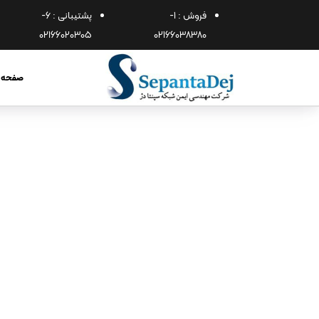
فروش : 1-
پشتیبانی : 6-
02166020305
02166038380
صفحه 